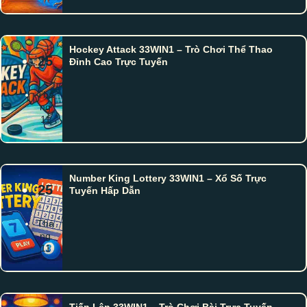
Hockey Attack 33WIN1 – Trò Chơi Thể Thao
25
Đỉnh Cao Trực Tuyến
Thá
ng
11
Number King Lottery 33WIN1 – Xổ Số Trực
25
Tuyến Hấp Dẫn
Thá
ng
11