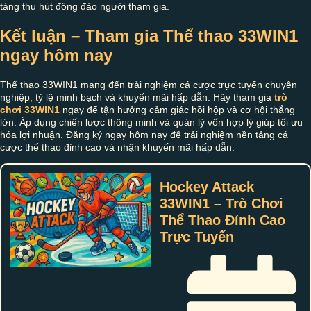
tảng thu hút đông đảo người tham gia.
Kết luận – Tham gia Thể thao 33WIN1
ngay hôm nay
Thể thao 33WIN1 mang đến trải nghiệm cá cược trực tuyến chuyên
nghiệp, tỷ lệ minh bạch và khuyến mãi hấp dẫn. Hãy tham gia
trò
chơi 33WIN1
ngay để tận hưởng cảm giác hồi hộp và cơ hội thắng
lớn. Áp dụng chiến lược thông minh và quản lý vốn hợp lý giúp tối ưu
hóa lợi nhuận. Đăng ký ngay hôm nay để trải nghiệm nền tảng cá
cược thể thao đỉnh cao và nhận khuyến mãi hấp dẫn.
Hockey Attack
33WIN1 – Trò Chơi
Thể Thao Đỉnh Cao
Trực Tuyến